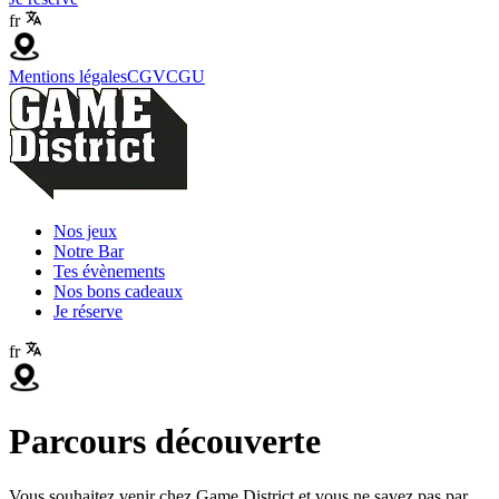
fr
Mentions légales
CGV
CGU
Nos jeux
Notre Bar
Tes évènements
Nos bons cadeaux
Je réserve
fr
Parcours découverte
Vous souhaitez venir chez Game District et vous ne savez pas par