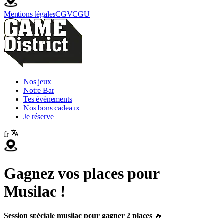
Mentions légales
CGV
CGU
Nos jeux
Notre Bar
Tes évènements
Nos bons cadeaux
Je réserve
fr
Gagnez vos places pour
Musilac !
Session spéciale musilac pour gagner 2 places
🔥