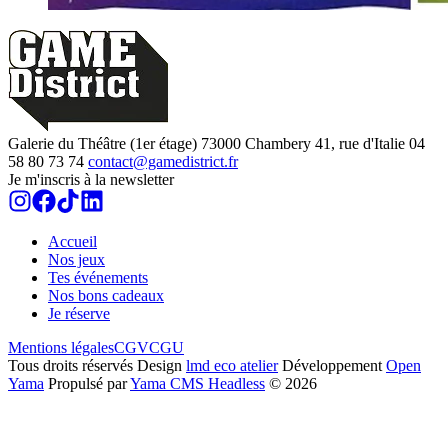
Galerie du Théâtre (1er étage)
73000
Chambery
41, rue d'Italie
04
58 80 73 74
contact@gamedistrict.fr
Je m'inscris à la newsletter
Accueil
Nos jeux
Tes événements
Nos bons cadeaux
Je réserve
Mentions légales
CGV
CGU
Tous droits réservés
Design
lmd eco atelier
Développement
Open
Yama
Propulsé par
Yama CMS Headless
©
2026