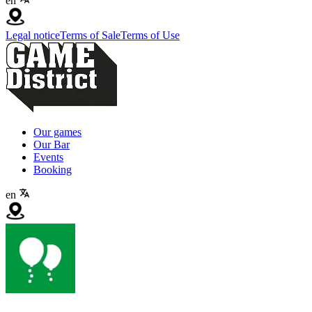
en
Legal notice
Terms of Sale
Terms of Use
Our games
Our Bar
Events
Booking
en